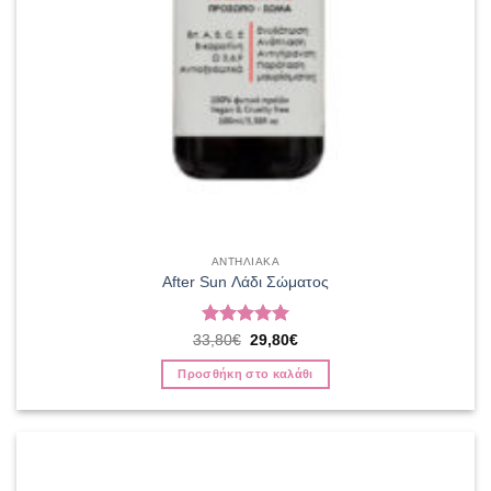
ΑΝΤΗΛΙΑΚΑ
After Sun Λάδι Σώματος
Βαθμολογήθηκε
Original
Η
33,80
€
29,80
€
price
τρέχουσα
με
5
από 5
was:
τιμή
Προσθήκη στο καλάθι
33,80€.
είναι:
29,80€.