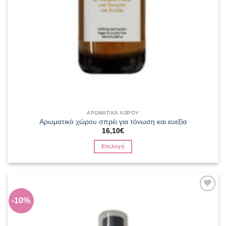
ΑΡΩΜΑΤΙΚΑ ΧΩΡΟΥ
Αρωματικό χώρου σπρέι για τόνωση και ευεξία
16,10
€
Επιλογή
Αυτό
το
προϊόν
έχει
Add to
-10%
πολλαπλές
wishlist
παραλλαγές.
Οι