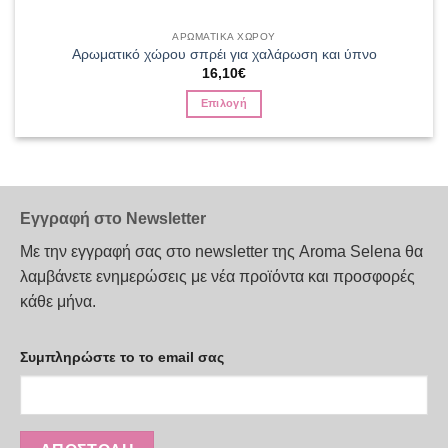
ΑΡΩΜΑΤΙΚΑ ΧΩΡΟΥ
Αρωματικό χώρου σπρέι για χαλάρωση και ύπνο
16,10
€
Επιλογή
Αυτό
το
προϊόν
έχει
πολλαπλές
Εγγραφή στο Newsletter
παραλλαγές.
Με την εγγραφή σας στο newsletter της Aroma Selena θα
Οι
επιλογές
λαμβάνετε ενημερώσεις με νέα προϊόντα και προσφορές
μπορούν
κάθε μήνα.
να
επιλεγούν
Συμπληρώστε το το email σας
στη
σελίδα
του
προϊόντος