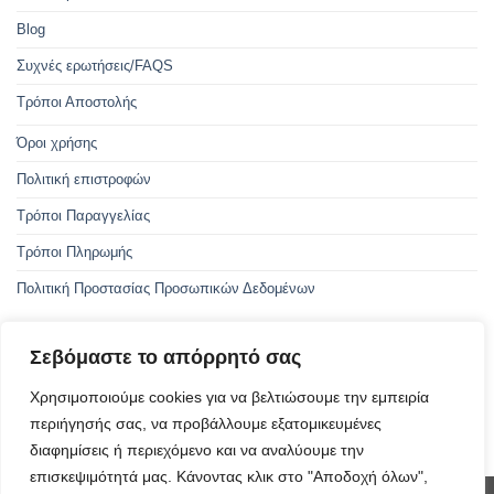
Blog
Συχνές ερωτήσεις/FAQS
Τρόποι Αποστολής
Όροι χρήσης
Πολιτική επιστροφών
Τρόποι Παραγγελίας
Τρόποι Πληρωμής
Πολιτική Προστασίας Προσωπικών Δεδομένων
Σεβόμαστε το απόρρητό σας
Με την συγχρηματοδότηση της Ελλάδας και της Ευρωπαϊκής Ένωσης
Χρησιμοποιούμε cookies για να βελτιώσουμε την εμπειρία
περιήγησής σας, να προβάλλουμε εξατομικευμένες
ΑμεΑ - Οδηγός προσβασιμότητας
διαφημίσεις ή περιεχόμενο και να αναλύουμε την
επισκεψιμότητά μας. Κάνοντας κλικ στο "Αποδοχή όλων",