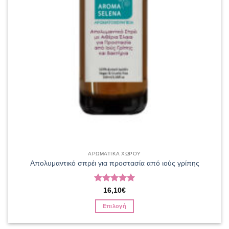
ΑΡΩΜΑΤΙΚΑ ΧΩΡΟΥ
Απολυμαντικό σπρέι για προστασία από ιούς γρίπης
Βαθμολογήθηκε
16,10
€
με
5
από 5
Επιλογή
Αυτό
το