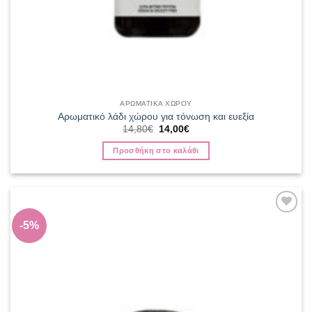
ΑΡΩΜΑΤΙΚΑ ΧΩΡΟΥ
Αρωματικό λάδι χώρου για τόνωση και ευεξία
Original
Η
14,80
€
14,00
€
price
τρέχουσα
was:
τιμή
Προσθήκη στο καλάθι
14,80€.
είναι:
14,00€.
Add to
-5%
wishlist