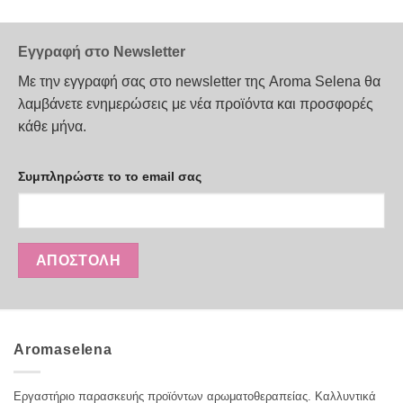
το
το
προϊόν
προϊόν
Εγγραφή στο Newsletter
έχει
έχει
πολλαπλές
πολλαπλές
Με την εγγραφή σας στο newsletter της Aroma Selena θα
παραλλαγές.
παραλλαγές.
λαμβάνετε ενημερώσεις με νέα προϊόντα και προσφορές
Οι
Οι
κάθε μήνα.
επιλογές
επιλογές
μπορούν
μπορούν
να
να
Συμπληρώστε το το email σας
επιλεγούν
επιλεγούν
στη
στη
σελίδα
σελίδα
του
του
προϊόντος
προϊόντος
Aromaselena
Εργαστήριο παρασκευής προϊόντων αρωματοθεραπείας. Καλλυντικά