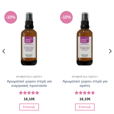
-10%
-10%
ΑΡΩΜΑΤΙΚΑ ΧΩΡΟΥ
ΑΡΩΜΑΤΙΚΑ ΧΩΡΟΥ
Αρωματικό χώρου σπρέι για
Αρωματικό χώρου σπρέι για
ενεργειακή προστασία
αγάπη
Βαθμολογήθηκε
Βαθμολογήθηκε
16,10
€
16,10
€
με
5
από 5
με
5
από 5
Επιλογή
Επιλογή
Αυτό
Αυτό