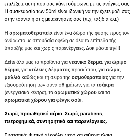
επιλέξετε αυτή που σας κάνει σύμφωνα με τις ανάγκες σας.
Η συσκευασία των 50ml είναι ιδανική να την έχετε μαζί σας
στην τσάντα ή στις μετακινήσεις σας (π.χ. ταξίδια κ.α.)
Η
αρωματοθεραπεία
είναι ένα δώρο τής φύσης προς τον
άνθρωπο με σπουδαία οφέλη σε όλα τα επίπεδα τής
ύπαρξής μας και χωρίς παρενέργειες. Δοκιμάστε την!!!
Δείτε όλα μας τα προϊόντα για
νεανικό δέρμα
, για
ώριμο
δέρμα,
για
τέλειε
ς δέρματος
προσώπου, για
σώμα
,
α
μαλλιά
καθώς και τη σειρά της
οσμοθεραπείας
για την
εξισορρόπηση των συναισθημάτων, για τα
τσάκρα
(ενεργειακά κέντρα), τα
αρωματικά χώρου
και τα
αρωματικά χώρου για φένγκ σούι.
Χωρίς προωθητικό αέριο. Χωρίς parabens,
πετροχημικά, συντηρητικά και παρενέργειες.
Συστατικά: Φυτική αλκοόλη, νερό και αιθέρια έλαια.