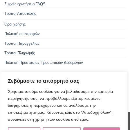
Συχνές ερωτήσεις/FAQS
Τρόποι Αποστολής
Όροι χρήσης
Πολιτική επιστροφών
Τρόποι Παραγγελίας
Τρόποι Πληρωμής
Πολιτική Προστασίας Προσωπικών Δεδομένων
Σεβόμαστε το απόρρητό σας
Με την συγχρηματοδότηση της Ελλάδας και της Ευρωπαϊκής Ένωσης
Χρησιμοποιούμε cookies για να βελτιώσουμε την εμπειρία
περιήγησής σας, να προβάλλουμε εξατομικευμένες
ΑμεΑ - Οδηγός προσβασιμότητας
διαφημίσεις ή περιεχόμενο και να αναλύουμε την
επισκεψιμότητά μας. Κάνοντας κλικ στο "Αποδοχή όλων",
συναινείτε στη χρήση των cookies από εμάς.
Visa
PayPal
MasterCard
Cash
Invoice
On