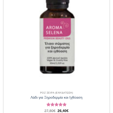
ΡΟΖ ΣΕΙΡΑ (ΕΝΥΔΑΤΩΣΗ)
Λάδι για Ξηροδερμία και Ιχθύαση
Βαθμολογήθηκε
Original
Η
27,80
€
26,40
€