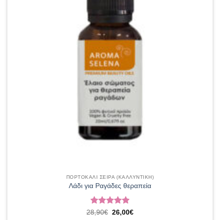
ΠΟΡΤΟΚΑΛΙ ΣΕΙΡΑ (ΚΑΛΛΥΝΤΙΚΗ)
Λάδι για Ραγάδες θεραπεία
Βαθμολογήθηκε
Original
Η
28,90
€
26,00
€
price
τρέχουσα
με
4.92