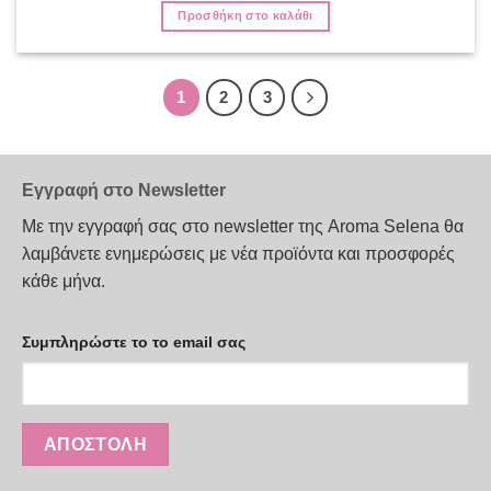
was:
τιμή
από 5
Προσθήκη στο καλάθι
28,90€.
είναι:
26,00€.
1
2
3
Εγγραφή στο Newsletter
Με την εγγραφή σας στο newsletter της Aroma Selena θα
λαμβάνετε ενημερώσεις με νέα προϊόντα και προσφορές
κάθε μήνα.
Συμπληρώστε το το email σας