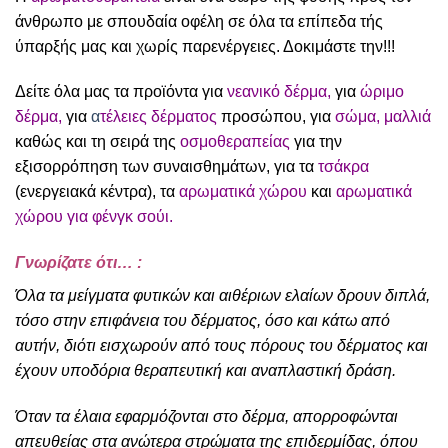
άνθρωπο με σπουδαία οφέλη σε όλα τα επίπεδα τής
ύπαρξής μας και χωρίς παρενέργειες. Δοκιμάστε την!!!
Δείτε όλα μας τα προϊόντα για
νεανικό δέρμα
,
για
ώριμο
δέρμα,
για
α
τέλειε
ς δέρματος
προσώπου, για
σώμα
,
μαλλιά
καθώς και τη σειρά της
οσμοθεραπείας
για την
εξισορρόπηση των συναισθημάτων, για τα
τσάκρα
(ενεργειακά κέντρα), τα
αρωματικά χώρου
και
αρωματικά
χώρου για φένγκ σούι.
Γνωρίζατε ότι… :
Όλα τα μείγματα φυτικών και αιθέριων ελαίων δρουν διπλά,
τόσο στην επιφάνεια του δέρματος, όσο και κάτω από
αυτήν, διότι εισχωρούν από τους πόρους του δέρματος και
έχουν υποδόρια θεραπευτική και αναπλαστική δράση.
Όταν τα έλαια εφαρμόζονται στο δέρμα, απορροφώνται
απευθείας στα ανώτερα στρώματα της επιδερμίδας, όπου