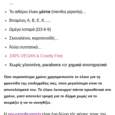
…
Το αιθέριο έλαιο
μέντα
(mentha piperita)…
Βιταμίνες Α, Β, Ε, Κ,…,
Ωμέγα λιπαρά (Ω3-6-9)
Σκουαλένιο, καροτενοϊδή…
Άλλα συστατικά…
100% VEGAN & Cruelty Free
Χωρίς γλουτένη,
parabens
και
χημικά συντηρητικά
Όσο περισσότερο χρόνο χρησιμοποιείτε το έλαιο για τη
φροντίδα της επιδερμίδας σας, τόσο μεγαλύτερα είναι τα
αποτελέσματά του. Το έλαιο λειτουργεί πάντα προσθετικά στο
χρόνο, γιατί αποτελεί τροφή για το δέρμα χωρίς να το
κουράζει ή να το συνηθίζει.
Η
αρωματοθεραπεία
είναι ένα δώρο τής φύσης προς τον