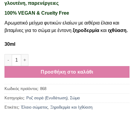
26,40€.
γλουτένη, παρενέργειες
100% VEGAN & Cruelty Free
Αρωματικό μείγμα φυτικών ελαίων με αιθέρια έλαια και
βιταμίνες για το σώμα με έντονη
ξηροδερμία
και
ιχθύαση.
30ml
Λάδι για Ξηροδερμία και Ιχθύαση ποσότητα
Προσθήκη στο καλάθι
Κωδικός προϊόντος:
868
Κατηγορίες:
Ροζ σειρά (Ενυδάτωση)
,
Σώμα
Ετικέτες:
Έλαιο σώματος
,
Ξηροδερμία και Ιχθύαση