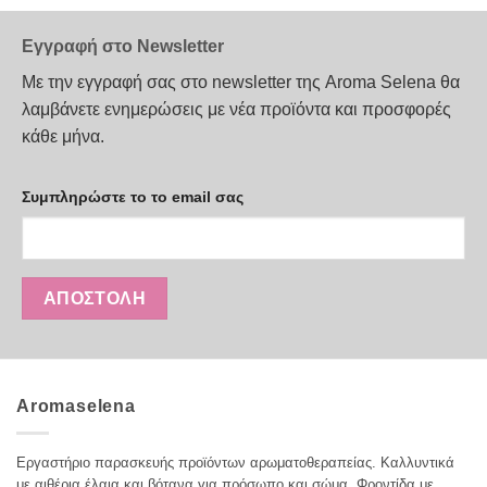
το
το
προϊόν
προϊόν
Εγγραφή στο Newsletter
έχει
έχει
πολλαπλές
πολλαπλές
Με την εγγραφή σας στο newsletter της Aroma Selena θα
παραλλαγές.
παραλλαγές.
λαμβάνετε ενημερώσεις με νέα προϊόντα και προσφορές
Οι
Οι
κάθε μήνα.
επιλογές
επιλογές
μπορούν
μπορούν
να
να
Συμπληρώστε το το email σας
επιλεγούν
επιλεγούν
στη
στη
σελίδα
σελίδα
του
του
προϊόντος
προϊόντος
Aromaselena
Εργαστήριο παρασκευής προϊόντων αρωματοθεραπείας. Καλλυντικά
με αιθέρια έλαια και βότανα για πρόσωπο και σώμα. Φροντίδα με