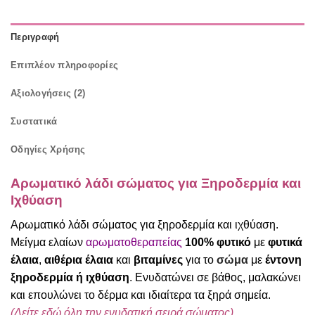
Περιγραφή
Επιπλέον πληροφορίες
Αξιολογήσεις (2)
Συστατικά
Οδηγίες Χρήσης
Αρωματικό λάδι σώματος για Ξηροδερμία και
Ιχθύαση
Αρωματικό λάδι σώματος για ξηροδερμία και ιχθύαση.
Μείγμα ελαίων
αρωματοθεραπείας
100% φυτικό
με
φυτικά
έλαια
,
αιθέρια έλαια
και
βιταμίνες
για το
σώμα
με
έντονη
ξηροδερμία ή ιχθύαση
. Ενυδατώνει σε βάθος, μαλακώνει
και επουλώνει το δέρμα και ιδιαίτερα τα ξηρά σημεία.
(
Δείτε
εδώ
όλη την ενυδατική σειρά σώματος).