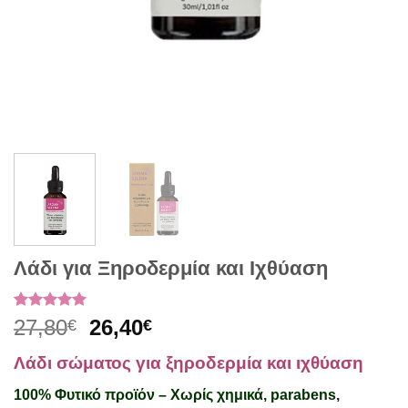
Λάδι για Ξηροδερμία και Ιχθύαση
Βαθμολογήθηκε
2
Original
Η
27,80
26,40
€
€
με
5
από 5
price
τρέχουσα
με βάση
Λάδι σώματος για ξηροδερμία και ιχθύαση
βαθμολογίες
was:
τιμή
πελάτη
27,80€.
είναι:
100% Φυτικό προϊόν – Χωρίς χημικά, parabens,