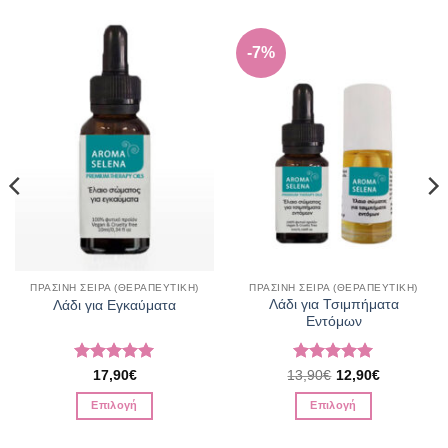
-7%
ΠΡΑΣΙΝΗ ΣΕΙΡΑ (ΘΕΡΑΠΕΥΤΙΚΗ)
ΠΡΑΣΙΝΗ ΣΕΙΡΑ (ΘΕΡΑΠΕΥΤΙΚΗ)
Λάδι για Τσιμπήματα
Λάδι για Εγκαύματα
Εντόμων
Βαθμολογήθηκε
Βαθμολογήθηκε
17,90
€
13,90
€
12,90
€
με
5
από 5
με
5
από 5
Επιλογή
Επιλογή
Αυτό
Αυτό