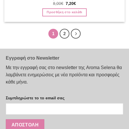
Original
Η
8,00
€
7,20
€
price
τρέχουσα
was:
τιμή
Προσθήκη στο καλάθι
8,00€.
είναι:
7,20€.
1
2
Εγγραφή στο Newsletter
Με την εγγραφή σας στο newsletter της Aroma Selena θα
λαμβάνετε ενημερώσεις με νέα προϊόντα και προσφορές
κάθε μήνα.
Συμπληρώστε το το email σας