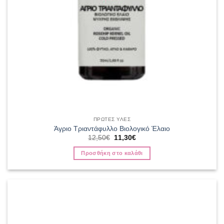
ΠΡΩΤΕΣ ΥΛΕΣ
Άγριο Τριαντάφυλλο Βιολογικό Έλαιο
Original
Η
12,50
€
11,30
€
price
τρέχουσα
was:
τιμή
Προσθήκη στο καλάθι
12,50€.
είναι:
11,30€.