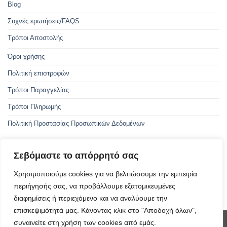
Blog
Συχνές ερωτήσεις/FAQS
Τρόποι Αποστολής
Όροι χρήσης
Πολιτική επιστροφών
Τρόποι Παραγγελίας
Τρόποι Πληρωμής
Πολιτική Προστασίας Προσωπικών Δεδομένων
Σεβόμαστε το απόρρητό σας
Με την συγχρηματοδότηση της Ελλάδας και της Ευρωπαϊκής Ένωσης
Χρησιμοποιούμε cookies για να βελτιώσουμε την εμπειρία
περιήγησής σας, να προβάλλουμε εξατομικευμένες
ΑμεΑ - Οδηγός προσβασιμότητας
διαφημίσεις ή περιεχόμενο και να αναλύουμε την
επισκεψιμότητά μας. Κάνοντας κλικ στο "Αποδοχή όλων",
συναινείτε στη χρήση των cookies από εμάς.