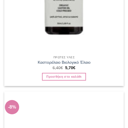
ΠΡΩΤΕΣ ΥΛΕΣ
Καστορέλαιο Βιολογικό Έλαιο
Original
Η
6,40
€
5,70
€
price
τρέχουσα
was:
τιμή
Προσθήκη στο καλάθι
6,40€.
είναι:
5,70€.
-8%