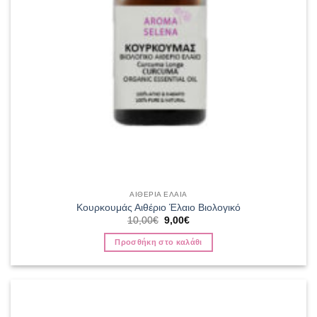
ΑΙΘΕΡΙΑ ΕΛΑΙΑ
Κουρκουμάς Αιθέριο Έλαιο Βιολογικό
Original
Η
10,00
€
9,00
€
price
τρέχουσα
was:
τιμή
Προσθήκη στο καλάθι
10,00€.
είναι:
9,00€.