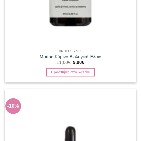
ΠΡΩΤΕΣ ΥΛΕΣ
Μαύρο Κύμινο Βιολογικό Έλαιο
Original
Η
11,00
€
9,90
€
price
τρέχουσα
was:
τιμή
Προσθήκη στο καλάθι
11,00€.
είναι:
9,90€.
-10%