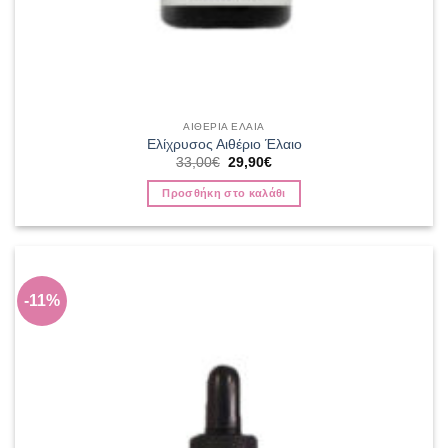
ΑΙΘΕΡΙΑ ΕΛΑΙΑ
Ελίχρυσος Αιθέριο Έλαιο
Original
Η
33,00
€
29,90
€
price
τρέχουσα
was:
τιμή
Προσθήκη στο καλάθι
33,00€.
είναι:
29,90€.
-11%