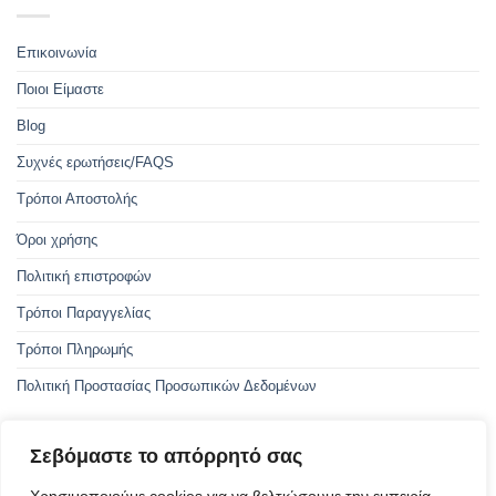
Επικοινωνία
Ποιοι Είμαστε
Blog
Συχνές ερωτήσεις/FAQS
Τρόποι Αποστολής
Όροι χρήσης
Πολιτική επιστροφών
Τρόποι Παραγγελίας
Τρόποι Πληρωμής
Πολιτική Προστασίας Προσωπικών Δεδομένων
Σεβόμαστε το απόρρητό σας
Με την συγχρηματοδότηση της Ελλάδας και της Ευρωπαϊκής Ένωσης