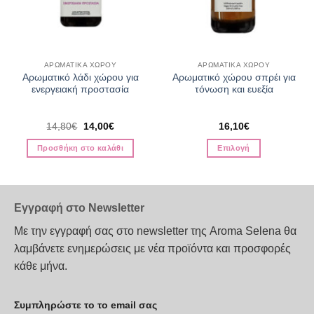
ΑΡΩΜΑΤΙΚΆ ΧΏΡΟΥ
ΑΡΩΜΑΤΙΚΆ ΧΏΡΟΥ
Αρωματικό λάδι χώρου για
Αρωματικό χώρου σπρέι για
ενεργειακή προστασία
τόνωση και ευεξία
Original
Η
14,80
€
14,00
€
16,10
€
α
price
τρέχουσα
was:
τιμή
Προσθήκη στο καλάθι
Επιλογή
14,80€.
είναι:
14,00€.
Αυτό
το
προϊόν
Εγγραφή στο Newsletter
έχει
πολλαπλές
Με την εγγραφή σας στο newsletter της Aroma Selena θα
παραλλαγές.
λαμβάνετε ενημερώσεις με νέα προϊόντα και προσφορές
Οι
κάθε μήνα.
επιλογές
μπορούν
να
Συμπληρώστε το το email σας
επιλεγούν