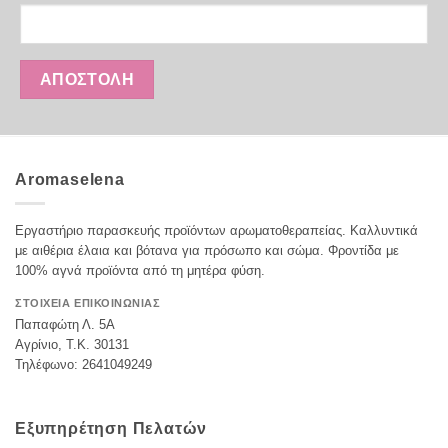
στη
σελίδα
του
προϊόντος
Aromaselena
Εργαστήριο παρασκευής προϊόντων αρωματοθεραπείας. Καλλυντικά
με αιθέρια έλαια και βότανα για πρόσωπο και σώμα. Φροντίδα με
100% αγνά προϊόντα από τη μητέρα φύση.
ΣΤΟΙΧΕΊΑ ΕΠΙΚΟΙΝΩΝΊΑΣ
Παπαφώτη Λ. 5Α
Αγρίνιο, Τ.Κ. 30131
Τηλέφωνο: 2641049249
Εξυπηρέτηση Πελατών