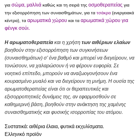
σώμα
,
μαλλιά
οσμοθεραπείας
για
καθώς και τη σειρά της
για
την εξισορρόπηση των συναισθημάτων, για τα
τσάκρα
(ενεργειακά
αρωματικά χώρου
αρωματικά χώρου για
κέντρα), τα
και τα
φένγκ σούι.
Η αρωματοθεραπεία
και η χρήση
των αιθέριων ελαίων
βοηθούν στην εξισορρόπηση των συγκινήσεων
(συναισθημάτων) σ’ ένα βαθμό και μπορεί να διεγείρουν, να
τονώσουν, να χαλαρώσουν ή να φέρουν ευφορία. Σε
νοητικό επίπεδο, μπορούν να αναζωογονήσουν ένα
κουρασμένο μυαλό και να διεγείρουν τη μνήμη. Η ουσία της
αρωματοθεραπείας είναι ότι οι θεραπευτικές και
εξισορροπητικές δυνάμεις της, αν εφαρμοσθούν σε
καθημερινή βάση, βοηθούν στην ανάκτηση της χαμένης
συναισθηματικής και φυσικής ισορροπίας του ατόμου.
Συστατικά: αιθέρια έλαια, φυτικά εκχυλίσματα.
Ελληνικό προϊόν