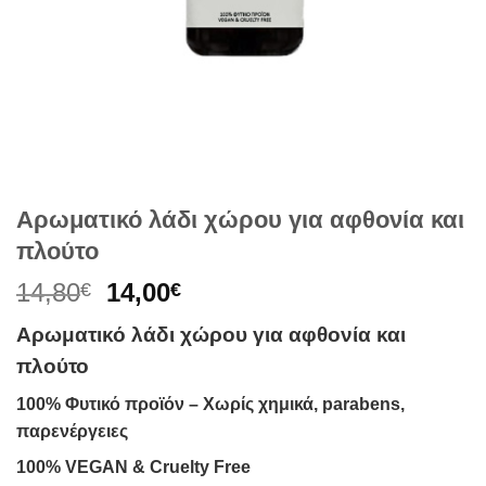
Αρωματικό λάδι χώρου για αφθονία και
πλούτο
Original
Η
14,80
14,00
€
€
price
τρέχουσα
Αρωματικό λάδι χώρου για αφθονία και
was:
τιμή
πλούτο
14,80€.
είναι:
14,00€.
100% Φυτικό προϊόν – Xωρίς χημικά, parabens,
παρενέργειες
100% VEGAN & Cruelty Free