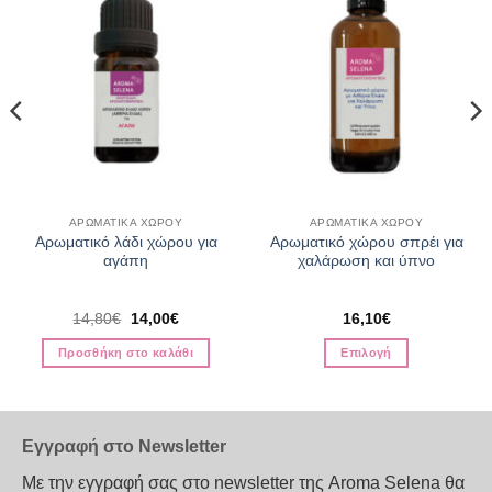
ΑΡΩΜΑΤΙΚΑ ΧΩΡΟΥ
ΑΡΩΜΑΤΙΚΑ ΧΩΡΟΥ
Αρωματικό λάδι χώρου για
Αρωματικό χώρου σπρέι για
αγάπη
χαλάρωση και ύπνο
Original
Η
14,80
€
14,00
€
16,10
€
α
price
τρέχουσα
was:
τιμή
Προσθήκη στο καλάθι
Επιλογή
14,80€.
είναι:
14,00€.
Αυτό
το
προϊόν
Εγγραφή στο Newsletter
έχει
πολλαπλές
Με την εγγραφή σας στο newsletter της Aroma Selena θα