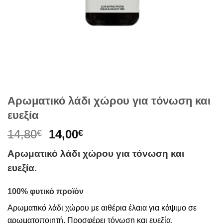
Αρωματικό λάδι χώρου για τόνωση και
ευεξία
Original
Η
14,80
14,00
€
€
price
τρέχουσα
Αρωματικό λάδι χώρου για τόνωση και
was:
τιμή
ευεξία.
14,80€.
είναι:
14,00€.
100% φυτικό προϊόν
Αρωματικό λάδι χώρου με αιθέρια έλαια για κάψιμο σε
αρωματοποιητή. Προσφέρει τόνωση και ευεξία.