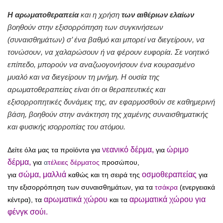
Η αρωματοθεραπεία
και η χρήση
των αιθέριων ελαίων
βοηθούν στην εξισορρόπηση των συγκινήσεων
(συναισθημάτων) σ’ ένα βαθμό και μπορεί να διεγείρουν, να
τονώσουν, να χαλαρώσουν ή να φέρουν ευφορία. Σε νοητικό
επίπεδο, μπορούν να αναζωογονήσουν ένα κουρασμένο
μυαλό και να διεγείρουν τη μνήμη. Η ουσία της
αρωματοθεραπείας είναι ότι οι θεραπευτικές και
εξισορροπητικές δυνάμεις της, αν εφαρμοσθούν σε καθημερινή
βάση, βοηθούν στην ανάκτηση της χαμένης συναισθηματικής
και φυσικής ισορροπίας του ατόμου.
νεανικό δέρμα
,
ώριμο
Δείτε όλα μας τα προϊόντα για
για
δέρμα,
για
α
τέλειε
ς δέρματος
προσώπου,
σώμα
,
μαλλιά
οσμοθεραπείας
για
καθώς και τη σειρά της
για
την εξισορρόπηση των συναισθημάτων, για τα
τσάκρα
(ενεργειακά
αρωματικά χώρου
αρωματικά χώρου για
κέντρα), τα
και τα
φένγκ σούι.