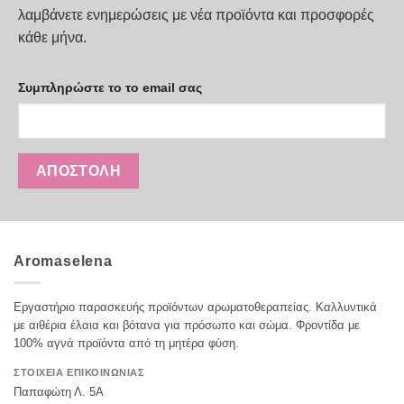
παραλλαγές.
λαμβάνετε ενημερώσεις με νέα προϊόντα και προσφορές
Οι
κάθε μήνα.
επιλογές
μπορούν
να
Συμπληρώστε το το email σας
επιλεγούν
στη
σελίδα
του
προϊόντος
Aromaselena
Εργαστήριο παρασκευής προϊόντων αρωματοθεραπείας. Καλλυντικά
με αιθέρια έλαια και βότανα για πρόσωπο και σώμα. Φροντίδα με
100% αγνά προϊόντα από τη μητέρα φύση.
ΣΤΟΙΧΕΙΑ ΕΠΙΚΟΙΝΩΝΙΑΣ
Παπαφώτη Λ. 5Α