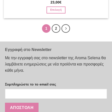
Βαθμολογήθηκε
23,00
€
με
5
από 5
Επιλογή
Αυτό
το
προϊόν
1
2
έχει
πολλαπλές
παραλλαγές.
Οι
Εγγραφή στο Newsletter
επιλογές
Με την εγγραφή σας στο newsletter της Aroma Selena θα
μπορούν
να
λαμβάνετε ενημερώσεις με νέα προϊόντα και προσφορές
επιλεγούν
κάθε μήνα.
στη
σελίδα
του
Συμπληρώστε το το email σας
προϊόντος