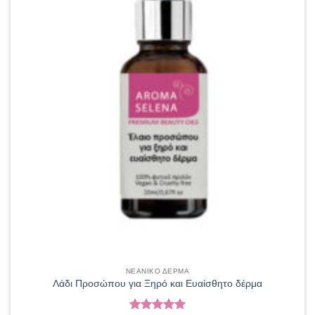
σελίδα
του
προϊόντος
ΝΕΑΝΙΚΟ ΔΕΡΜΑ
Λάδι Προσώπου για Ξηρό και Ευαίσθητο δέρμα