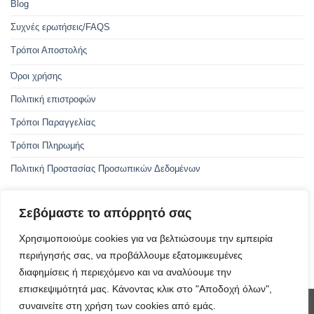
Blog
Συχνές ερωτήσεις/FAQS
Τρόποι Αποστολής
Όροι χρήσης
Πολιτική επιστροφών
Τρόποι Παραγγελίας
Τρόποι Πληρωμής
Πολιτική Προστασίας Προσωπικών Δεδομένων
Σεβόμαστε το απόρρητό σας
Με την συγχρηματοδότηση της Ελλάδας και της Ευρωπαϊκής Ένωσης
Χρησιμοποιούμε cookies για να βελτιώσουμε την εμπειρία
περιήγησής σας, να προβάλλουμε εξατομικευμένες
ΑμεΑ - Οδηγός προσβασιμότητας
διαφημίσεις ή περιεχόμενο και να αναλύουμε την
επισκεψιμότητά μας. Κάνοντας κλικ στο "Αποδοχή όλων",
συναινείτε στη χρήση των cookies από εμάς.
Visa
PayPal
MasterCard
Cash
Invoice