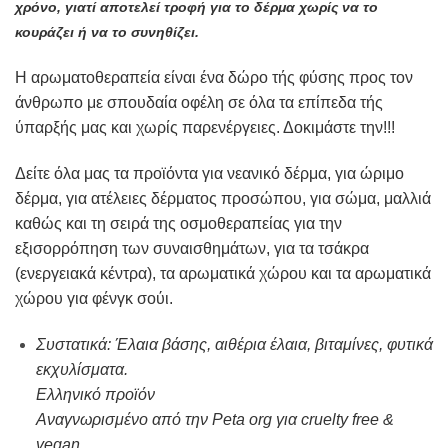
χρόνο, γιατί αποτελεί τροφή για το δέρμα χωρίς να το
κουράζει ή να το συνηθίζει.
Η
αρωματοθεραπεία
είναι ένα δώρο τής φύσης προς τον
άνθρωπο με σπουδαία οφέλη σε όλα τα επίπεδα τής
ύπαρξής μας και χωρίς παρενέργειες. Δοκιμάστε την!!!
Δείτε όλα μας τα προϊόντα για
νεανικό δέρμα
, για
ώριμο
δέρμα,
για
ατέλειες δέρματος
προσώπου, για
σώμα
,
μαλλιά
καθώς και τη σειρά της
οσμοθεραπείας
για την
εξισορρόπηση των συναισθημάτων, για τα
τσάκρα
(ενεργειακά κέντρα), τα
αρωματικά χώρου
και τα
αρωματικά
χώρου για φένγκ σούι.
Συστατικά: Έλαια βάσης, αιθέρια έλαια, βιταμίνες, φυτικά
εκχυλίσματα.
Ελληνικό προϊόν
Αναγνωρισμένο από την
Peta org για cruelty free &
vegan
.