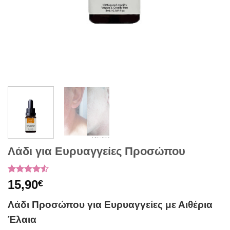
Λάδι για Ευρυαγγείες Προσώπου
Βαθμολογήθηκε
2
15,90
€
με
4.5
από 5 με
Λάδι Προσώπου για Ευρυαγγείες με Αιθέρια
βάση
βαθμολογίες
Έλαια
πελάτη