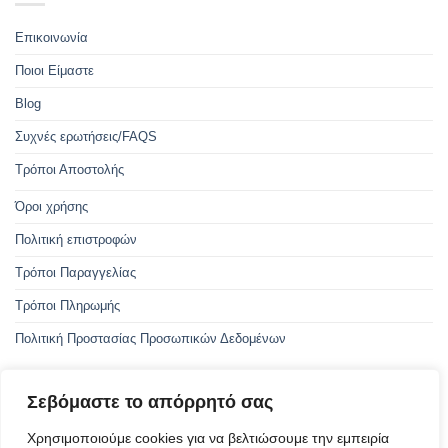
Επικοινωνία
Ποιοι Είμαστε
Blog
Συχνές ερωτήσεις/FAQS
Τρόποι Αποστολής
Όροι χρήσης
Πολιτική επιστροφών
Τρόποι Παραγγελίας
Τρόποι Πληρωμής
Πολιτική Προστασίας Προσωπικών Δεδομένων
Σεβόμαστε το απόρρητό σας
Με την συγχρηματοδότηση της Ελλάδας και της Ευρωπαϊκής Ένωσης
Χρησιμοποιούμε cookies για να βελτιώσουμε την εμπειρία