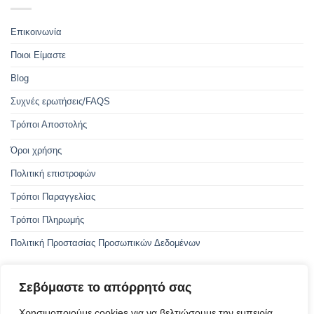
Επικοινωνία
Ποιοι Είμαστε
Blog
Συχνές ερωτήσεις/FAQS
Τρόποι Αποστολής
Όροι χρήσης
Πολιτική επιστροφών
Τρόποι Παραγγελίας
Τρόποι Πληρωμής
Πολιτική Προστασίας Προσωπικών Δεδομένων
Σεβόμαστε το απόρρητό σας
Με την συγχρηματοδότηση της Ελλάδας και της Ευρωπαϊκής Ένωσης
Χρησιμοποιούμε cookies για να βελτιώσουμε την εμπειρία