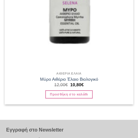
ΑΙΘΕΡΙΑ ΕΛΑΙΑ
Μύρο Αιθέριο Έλαιο Βιολογικό
Original
Η
12,00
€
10,80
€
price
τρέχουσα
was:
τιμή
Προσθήκη στο καλάθι
12,00€.
είναι:
10,80€.
Εγγραφή στο Newsletter