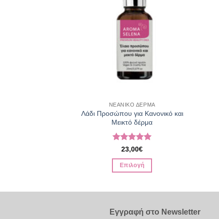
ΣΩΠΟ
ΝΕΑΝΙΚΟ ΔΕΡΜΑ
 για Πανάδες και
Λάδι Προσώπου για Κανονικό και
Κηλίδες
Μεικτό δέρμα
ολογήθηκε
Βαθμολογήθηκε
,50
€
23,00
€
από 5
με
5
από 5
 στο καλάθι
Επιλογή
Αυτό
το
προϊόν
έχει
Εγγραφή στο Newsletter