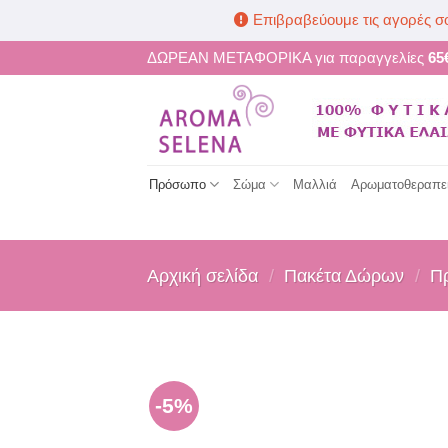
Επιβραβεύουμε τις αγορές σ
Μετάβαση
ΔΩΡΕΑΝ ΜΕΤΑΦΟΡΙΚΑ για παραγγελίες
65
στο
περιεχόμενο
Πρόσωπο
Σώμα
Μαλλιά
Αρωματοθεραπε
Αρχική σελίδα
/
Πακέτα Δώρων
/
Π
-5%