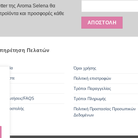
πολλαπλές
tter της Aroma Selena θα
παραλλαγές.
προϊόντα και προσφορές κάθε
Οι
επιλογές
μπορούν
να
επιλεγούν
πηρέτηση Πελατών
στη
σελίδα
του
οινωνία
Όροι χρήσης
προϊόντος
 Είμαστε
Πολιτική επιστροφών
Τρόποι Παραγγελίας
ές ερωτήσεις/FAQS
Τρόποι Πληρωμής
οι Αποστολής
Πολιτική Προστασίας Προσωπικών
Δεδομένων