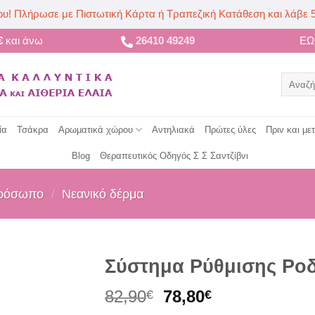
ου! Πλήρωσε με Πιστωτική Κάρτα ή Τραπεζική Κατάθεση και λάβε 
€
και άνω
26410 49249
Ε
Αναζήτ
για:
ία
Τσάκρα
Αρωματικά χώρου
Αντηλιακά
Πρώτες ύλες
Πριν και με
Blog
Θεραπευτικός Οδηγός Σ Σ Σαντζίβνι
ρόσωπο
/
Νεανικό δέρμα
Σύστημα Ρύθμισης Ρο
Original
Η
82,90
78,80
€
€
price
τρέχουσα