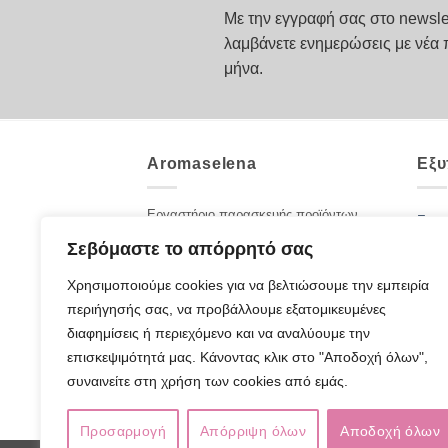
πολλαπλές
Με την εγγραφή σας στο newsle
παραλλαγές.
λαμβάνετε ενημερώσεις με νέα 
Οι
μήνα.
επιλογές
μπορούν
να
επιλεγούν
Aromaselena
Εξυ
στη
σελίδα
του
Εργαστήριο παρασκευής προϊόντων
Επικ
αρωματοθεραπείας. Καλλυντικά με
προϊόντος
Σεβόμαστε το απόρρητό σας
Ποιοι
αιθέρια έλαια και βότανα για πρόσωπο
και σώμα. Φροντίδα με 100% αγνά
Χρησιμοποιούμε cookies για να βελτιώσουμε την εμπειρία
Blog
προϊόντα από τη μητέρα φύση.
περιήγησής σας, να προβάλλουμε εξατομικευμένες
Συχν
ΣΤΟΙΧΕΙΑ ΕΠΙΚΟΙΝΩΝΙΑΣ
διαφημίσεις ή περιεχόμενο και να αναλύουμε την
Παπαφώτη Λ. 5Α
Τρόπ
επισκεψιμότητά μας. Κάνοντας κλικ στο "Αποδοχή όλων",
Αγρίνιο, Τ.Κ. 30131
συναινείτε στη χρήση των cookies από εμάς.
Τηλέφωνο: 2641049249
Προσαρμογή
Απόρριψη όλων
Αποδοχή όλων