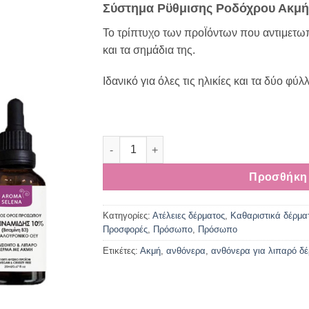
Σύστημα Ρϋθμισης Ροδόχρου Ακμή
was:
τιμή
82,90€.
είναι:
Το τρίπτυχο των προΪόντων που αντιμετω
78,80€.
και τα σημάδια της.
Ιδανικό για όλες τις ηλικίες και τα δύο φύλ
Σύστημα Ρύθμισης Ροδόχρους Ακμής ποσό
Προσθήκη 
Κατηγορίες:
Ατέλειες δέρματος
,
Καθαριστικά δέρμα
Προσφορές
,
Πρόσωπο
,
Πρόσωπο
Ετικέτες:
Ακμή
,
ανθόνερα
,
ανθόνερα για λιπαρό δ