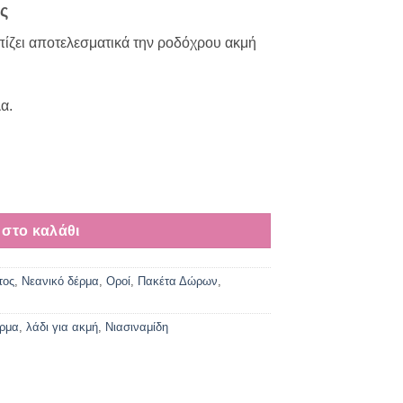
ς
πίζει αποτελεσματικά την ροδόχρου ακμή
λα.
τητα
στο καλάθι
τος
,
Νεανικό δέρμα
,
Οροί
,
Πακέτα Δώρων
,
έρμα
,
λάδι για ακμή
,
Νιασιναμίδη