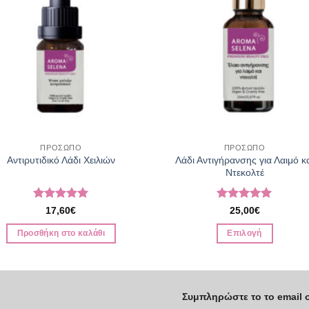
ΠΡΟΣΩΠΟ
ΠΡΟΣΩΠΟ
Λάδι Αντιγήρανσης για Λαιμό κ
Αντιρυτιδικό Λάδι Χειλιών
Ντεκολτέ
Βαθμολογήθηκε
Βαθμολογήθηκε
17,60
€
25,00
€
με
5
από 5
με
5
από 5
Προσθήκη στο καλάθι
Επιλογή
Αυτό
το
προϊόν
Συμπληρώστε το το email 
έχει