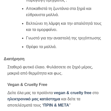
παραγωγή
σμήγματος
.
Αποκαθιστά
τη ζωντάνια
στα ξηρά και
εύθραυστα μαλλιά.
Βελτιώνει
τη λάμψη
και
την απαλότητά
τους
και τα ομορφαίνει.
Γνωστό για
την αναστολή
της
τριχόπτωσης
Θρέφει
τα μαλλιά.
Διατήρηση
Σταθερό φυτικό έλαιο. Φυλάσσετε σε ξηρό μέρος,
μακριά από θερμότητα και φως.
Vegan & Cruelty Free
Δείτε όλα μας τα προϊόντα
vegan & cruelty free
στο
ηλεκτρονικό μας κατάστημα
και δείτε τα
αποτελέσματά τους “
ΠΡΙΝ & ΜΕΤΑ
”