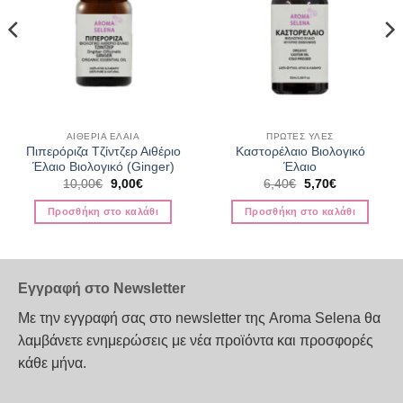
ΑΙΘΕΡΙΑ ΕΛΑΙΑ
ΠΡΩΤΕΣ ΥΛΕΣ
Πιπερόριζα Τζίντζερ Αιθέριο
Καστορέλαιο Βιολογικό
Έλαιο Βιολογικό (Ginger)
Έλαιο
Original
Η
Original
Η
10,00
€
9,00
€
6,40
€
5,70
€
price
τρέχουσα
price
τρέχουσα
was:
τιμή
was:
τιμή
Προσθήκη στο καλάθι
Προσθήκη στο καλάθι
10,00€.
είναι:
6,40€.
είναι:
9,00€.
5,70€.
Εγγραφή στο Newsletter
Με την εγγραφή σας στο newsletter της Aroma Selena θα
λαμβάνετε ενημερώσεις με νέα προϊόντα και προσφορές
κάθε μήνα.