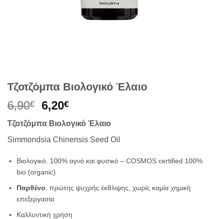
Τζοτζόμπα Βιολογικό Έλαιο
Original
Η
6,90
6,20
€
€
price
τρέχουσα
Τζοτζόμπα Βιολογικό Έλαιο
was:
τιμή
6,90€.
είναι:
Simmondsia Chinensis Seed Oil
6,20€.
Βιολογικό.
100% αγνό και φυσικό – COSMOS certified 100%
bio (organic)
Παρθένο
, πρώτης ψυχρής έκθλιψης, χωρίς καμία χημική
επεξεργασία
Καλλυντική χρήση