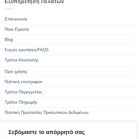
Εξυπηρέτηση Πελατών
Επικοινωνία
Ποιοι Είμαστε
Blog
Συχνές ερωτήσεις/FAQS
Τρόποι Αποστολής
Όροι χρήσης
Πολιτική επιστροφών
Τρόποι Παραγγελίας
Τρόποι Πληρωμής
Πολιτική Προστασίας Προσωπικών Δεδομένων
Σεβόμαστε το απόρρητό σας
Με την συγχρηματοδότηση της Ελλάδας και της Ευρωπαϊκής Ένωσης