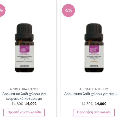
5%
-5%
Add to
Add
wishlist
wish
ΑΡΩΜΑΤΙΚΑ ΧΩΡΟΥ
ΑΡΩΜΑΤΙΚΑ ΧΩΡΟΥ
Αρωματικό λάδι χώρου για
Αρωματικό λάδι χώρου για ευημ
ενεργειακό καθαρισμό
Original
Η
Original
Η
14,80
€
14,00
€
14,80
€
14,00
€
price
τρέχουσα
price
τρέχο
was:
τιμή
was:
τιμή
Προσθήκη στο καλάθι
Προσθήκη στο καλάθι
14,80€.
είναι:
14,80€.
είναι: