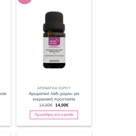
list
wishlist
ΑΡΩΜΑΤΙΚΑ ΧΩΡΟΥ
ονία
Αρωματικό λάδι χώρου για
ενεργειακή προστασία
Original
Η
14,80
€
14,00
€
υσα
price
τρέχουσα
was:
τιμή
Προσθήκη στο καλάθι
14,80€.
είναι:
.
14,00€.