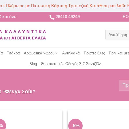
ου! Πλήρωσε με Πιστωτική Κάρτα ή Τραπεζική Κατάθεση και λάβε 
€
και άνω
26410 49249
Ε
Αναζήτηση
για:
ία
Τσάκρα
Αρωματικά χώρου
Αντηλιακά
Πρώτες ύλες
Πριν και με
Blog
Θεραπευτικός Οδηγός Σ Σ Σαντζίβνι
α “Φενγκ Σούι”
5%
-5%
Add to
Add