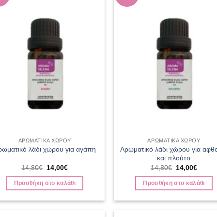
wishlist
wish
ΑΡΩΜΑΤΙΚΑ ΧΩΡΟΥ
ΑΡΩΜΑΤΙΚΑ ΧΩΡΟΥ
Αρωματικό λάδι χώρου για αφθ
ρωματικό λάδι χώρου για αγάπη
και πλούτο
Original
Η
Original
Η
14,80
€
14,00
€
14,80
€
14,00
€
price
τρέχουσα
price
τρέχο
was:
τιμή
was:
τιμή
Προσθήκη στο καλάθι
Προσθήκη στο καλάθι
14,80€.
είναι:
14,80€.
είναι:
14,00€.
14,00€