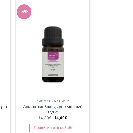
-5%
 to
Add to
list
wishlist
ΑΡΩΜΑΤΙΚΑ ΧΩΡΟΥ
Αρωματικό λάδι χώρου για καλή
ερία
υγεία
Original
Η
14,80
€
14,00
€
υσα
price
τρέχουσα
was:
τιμή
Προσθήκη στο καλάθι
14,80€.
είναι: