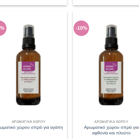
14,00€.
14,00€
0%
-10%
Add to
Add
wishlist
wish
ΑΡΩΜΑΤΙΚΑ ΧΩΡΟΥ
ΑΡΩΜΑΤΙΚΑ ΧΩΡΟΥ
Αρωματικό χώρου σπρέι για
ωματικό χώρου σπρέι για αγάπη
αφθονία και πλούτο