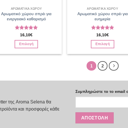
ΑΡΩΜΑΤΙΚΑ ΧΩΡΟΥ
ΑΡΩΜΑΤΙΚΑ ΧΩΡΟΥ
Αρωματικό χώρου σπρέι για
Αρωματικό χώρου σπρέι για
ενεργειακό καθαρισμό
ευημερία
Βαθμολογήθηκε
Βαθμολογήθηκε
16,10
€
16,10
€
με
5
από 5
με
5
από 5
Επιλογή
Επιλογή
Αυτό
Αυτό
το
το
προϊόν
προϊόν
1
2
έχει
έχει
πολλαπλές
πολλαπλές
παραλλαγές.
παραλλαγές.
Οι
Οι
Συμπληρώστε το το email 
επιλογές
επιλογές
tter της Aroma Selena θα
μπορούν
μπορούν
προϊόντα και προσφορές κάθε
να
να
επιλεγούν
επιλεγούν
στη
στη