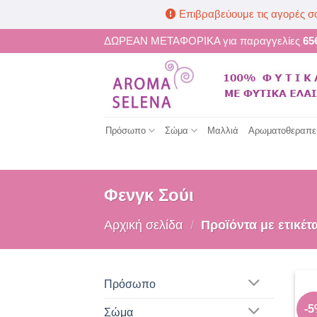
Επιβραβεύουμε τις αγορές σ
Μετάβαση
ΔΩΡΕΑΝ ΜΕΤΑΦΟΡΙΚΑ για παραγγελίες
65
στο
περιεχόμενο
Πρόσωπο
Σώμα
Μαλλιά
Αρωματοθεραπε
Φενγκ Σούι
Αρχική σελίδα
/
Προϊόντα με ετικέτ
Πρόσωπο
-
Σώμα