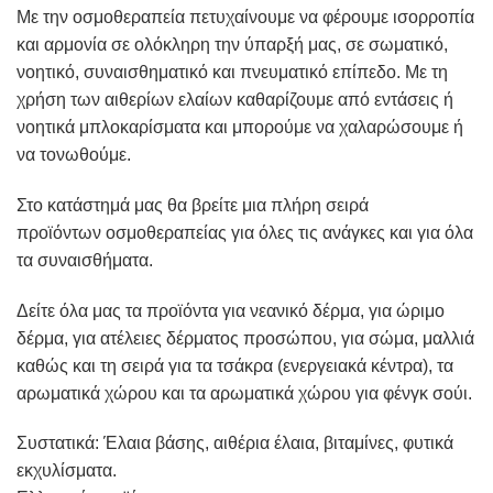
Με την
οσμοθεραπεία
πετυχαίνουμε να φέρουμε ισορροπία
και αρμονία σε ολόκληρη την ύπαρξή μας, σε σωματικό,
νοητικό, συναισθηματικό και πνευματικό επίπεδο. Με τη
χρήση των αιθερίων ελαίων καθαρίζουμε από εντάσεις ή
νοητικά μπλοκαρίσματα και μπορούμε να χαλαρώσουμε ή
να τονωθούμε.
Στο κατάστημά μας θα βρείτε μια πλήρη σειρά
προϊόντων
οσμοθεραπείας
για όλες τις ανάγκες και για όλα
τα συναισθήματα.
Δείτε όλα μας τα προϊόντα για
νεανικό δέρμα
, για
ώριμο
δέρμα,
για
ατέλειες δέρματος
προσώπου, για
σώμα
,
μαλλιά
καθώς και τη σειρά για τα
τσάκρα
(ενεργειακά κέντρα), τα
αρωματικά χώρου
και τα
αρωματικά χώρου για φένγκ σούι.
Συστατικά: Έλαια βάσης, αιθέρια έλαια, βιταμίνες, φυτικά
εκχυλίσματα.