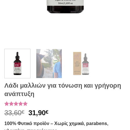
Λάδι μαλλιών για τόνωση και γρήγορη
ανάπτυξη
Βαθμολογήθηκε
1
Original
Η
33,60
31,90
€
€
με
5
από 5
price
τρέχουσα
με βάση
100% Φυτικό προϊόν – Xωρίς χημικά, parabens,
βαθμολογία
was:
τιμή
πελάτη