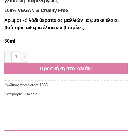
γλουτένη, παρενέργειες
33,60€.
είναι:
31,90€.
100% VEGAN & Cruelty Free
Αρωματικό
λάδι θεραπείας μαλλιών
με
φυτικά έλαια,
βούτυρα, αιθέρια έλαια
και
βιταμίνες
.
50ml
Λάδι μαλλιών για τόνωση και γρήγορη ανάπτυξη ποσότητα
Προσθήκη στο καλάθι
Κωδικός προϊόντος:
1685
Κατηγορία:
Μαλλιά