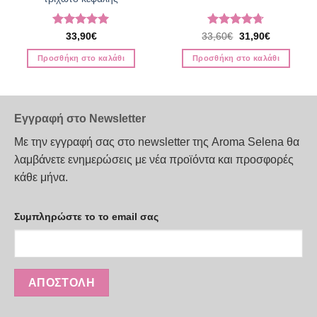
Βαθμολογήθηκε
Βαθμολογήθηκε
Original
Η
33,90
€
33,60
€
31,90
€
price
τρέχουσα
με
5
από 5
με
4.67
was:
τιμή
από 5
Προσθήκη στο καλάθι
Προσθήκη στο καλάθι
33,60€.
είναι:
31,90€.
Εγγραφή στο Newsletter
Με την εγγραφή σας στο newsletter της Aroma Selena θα
λαμβάνετε ενημερώσεις με νέα προϊόντα και προσφορές
κάθε μήνα.
Συμπληρώστε το το email σας