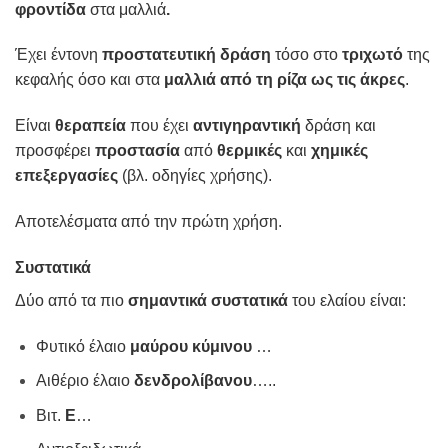
φροντίδα
στα μαλλιά
.
Έχει έντονη
προστατευτική δράση
τόσο στο
τριχωτό
της
κεφαλής όσο και στα
μαλλιά από τη ρίζα ως τις άκρες
.
Είναι
θεραπεία
που έχει
αντιγηραντική
δράση και
προσφέρει
προστασία
από
θερμικές
και
χημικές
επεξεργασίες
(βλ. οδηγίες χρήσης).
Αποτελέσματα από την πρώτη χρήση.
Συστατικά
Δύο από τα πιο
σημαντικά
συστατικά
του ελαίου είναι:
Φυτικό έλαιο
μαύρου κύμινου
…
Αιθέριο έλαιο
δενδρολίβανου
…..
Βιτ.
E
…