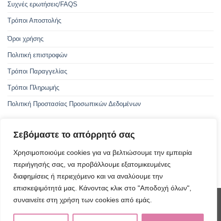
Συχνές ερωτήσεις/FAQS
Τρόποι Αποστολής
Όροι χρήσης
Πολιτική επιστροφών
Τρόποι Παραγγελίας
Τρόποι Πληρωμής
Πολιτική Προστασίας Προσωπικών Δεδομένων
Σεβόμαστε το απόρρητό σας
Με την συγχρηματοδότηση της Ελλάδας και της Ευρωπαϊκής Ένωσης
Χρησιμοποιούμε cookies για να βελτιώσουμε την εμπειρία
περιήγησής σας, να προβάλλουμε εξατομικευμένες
ΑμεΑ - Οδηγός προσβασιμότητας
διαφημίσεις ή περιεχόμενο και να αναλύουμε την
επισκεψιμότητά μας. Κάνοντας κλικ στο "Αποδοχή όλων",
συναινείτε στη χρήση των cookies από εμάς.
Visa
PayPal
MasterCard
Cash
Invoice
On