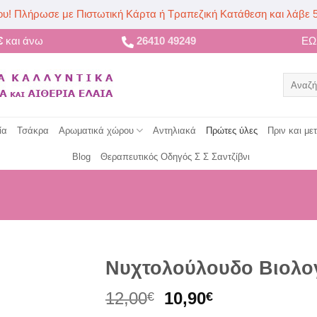
ου! Πλήρωσε με Πιστωτική Κάρτα ή Τραπεζική Κατάθεση και λάβε 
€
και άνω
26410 49249
Ε
Αναζήτ
για:
ία
Τσάκρα
Αρωματικά χώρου
Αντηλιακά
Πρώτες ύλες
Πριν και με
Blog
Θεραπευτικός Οδηγός Σ Σ Σαντζίβνι
Νυχτολούλουδο Βιολο
Original
Η
12,00
10,90
€
€
price
τρέχουσα