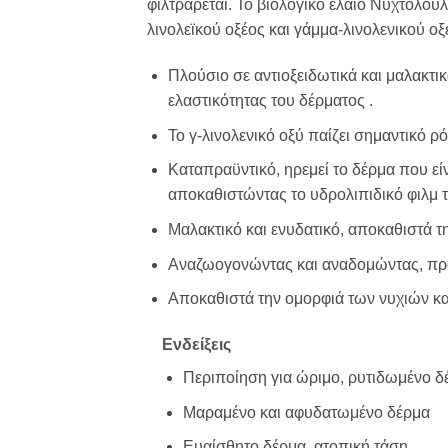
φιλτράρεται. Το βιολογικό έλαιο Νυχτολο
λινολεϊκού οξέος και γάμμα-λινολενικού οξ
Πλούσιο σε
αντιοξειδωτικά
και
μαλακτι
ελαστικότητας του δέρματος
.
Το γ-λινολενικό οξύ
παίζει σημαντικό
ρό
Καταπραϋντικό,
ηρεμεί το δέρμα που εί
αποκαθιστώντας το υδρολιπιδικό φιλμ 
Μαλακτικό και ενυδατικό
, αποκαθιστά τ
Αναζωογονώντας
και
αναδομώντας
, π
Αποκαθιστά
την ομορφιά
των νυχιών
κ
Ενδείξεις
Περιποίηση για ώριμο, ρυτιδωμένο δ
Μαραμένο και αφυδατωμένο δέρμα
Ευαίσθητο δέρμα, ατοπική τάση