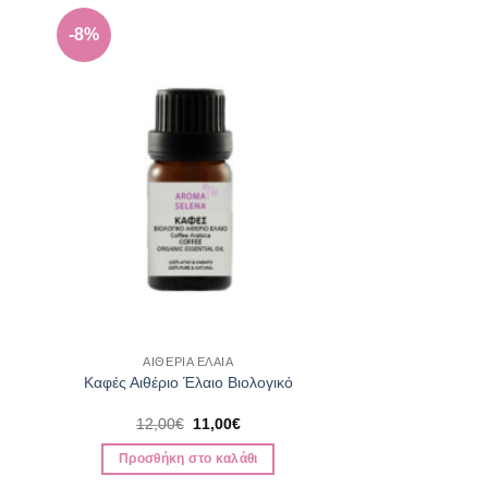
-8%
ΑΙΘΕΡΙΑ ΕΛΑΙΑ
Καφές Αιθέριο Έλαιο Βιολογικό
Original
Η
12,00
€
11,00
€
price
τρέχουσα
was:
τιμή
Προσθήκη στο καλάθι
12,00€.
είναι:
11,00€.