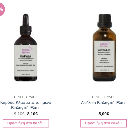
1%
ΠΡΩΤΕΣ ΥΛΕΣ
ΠΡΩΤΕΣ ΥΛΕΣ
Καρύδα Κλασματοποιημένο
Λινέλαιο Βιολογικό Έλαιο
Βιολογικό Έλαιο
Original
Η
9,10
€
8,10
€
5,00
€
price
τρέχουσα
was:
τιμή
Προσθήκη στο καλάθι
Προσθήκη στο καλάθι
9,10€.
είναι:
8,10€.