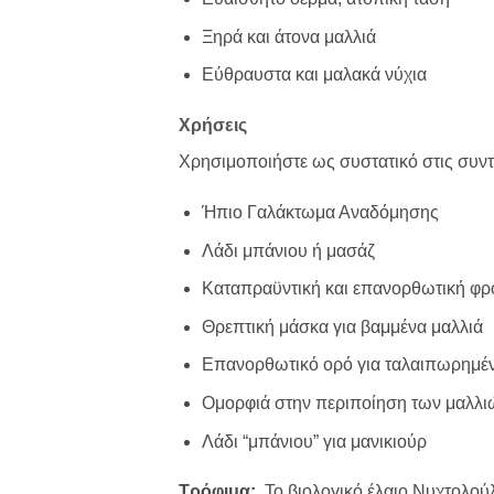
Ξηρά και άτονα μαλλιά
Εύθραυστα και μαλακά νύχια
Χρήσεις
Χρησιμοποιήστε ως συστατικό στις συντ
Ήπιο Γαλάκτωμα Αναδόμησης
Λάδι μπάνιου ή μασάζ
Καταπραϋντική και επανορθωτική φρον
Θρεπτική μάσκα για βαμμένα μαλλιά
Επανορθωτικό ορό για ταλαιπωρημέν
Ομορφιά στην περιποίηση των μαλλι
Λάδι “μπάνιου” για μανικιούρ
Tρόφιμα:
Το βιολογικό έλαιο Νυχτολούλ