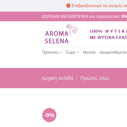
Επιβραβεύουμε τις αγορές σ
Μετάβαση
ΔΩΡΕΑΝ ΜΕΤΑΦΟΡΙΚΑ για παραγγελίες
65
στο
περιεχόμενο
Πρόσωπο
Σώμα
Μαλλιά
Αρωματοθεραπε
Αρχική σελίδα
/
Πρώτες ύλες
-9%