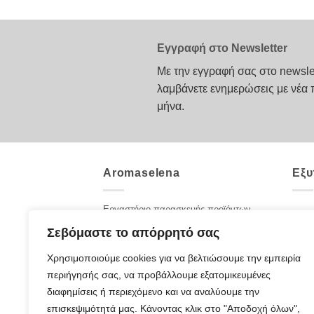
Εγγραφή στο Newsletter
Με την εγγραφή σας στο newsle
λαμβάνετε ενημερώσεις με νέα 
μήνα.
Aromaselena
Εξυ
Εργαστήριο παρασκευής προϊόντων
Επικ
αρωματοθεραπείας. Καλλυντικά με
Σεβόμαστε το απόρρητό σας
Ποιοι
αιθέρια έλαια και βότανα για πρόσωπο
και σώμα. Φροντίδα με 100% αγνά
Χρησιμοποιούμε cookies για να βελτιώσουμε την εμπειρία
Blog
προϊόντα από τη μητέρα φύση.
περιήγησής σας, να προβάλλουμε εξατομικευμένες
Συχν
ΣΤΟΙΧΕΙΑ ΕΠΙΚΟΙΝΩΝΙΑΣ
διαφημίσεις ή περιεχόμενο και να αναλύουμε την
Παπαφώτη Λ. 5Α
Τρόπ
επισκεψιμότητά μας. Κάνοντας κλικ στο "Αποδοχή όλων",