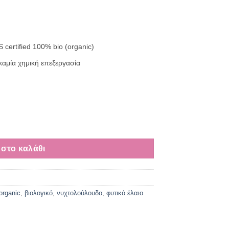
ertified 100% bio (organic)
καμία χημική επεξεργασία
στο καλάθι
organic
,
βιολογικό
,
νυχτολούλουδο
,
φυτικό έλαιο