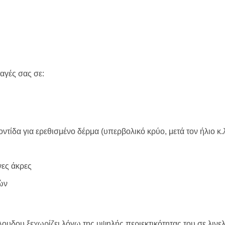
αγές σας σε:
τίδα για ερεθισμένο δέρμα (υπερβολικό κρύο, μετά τον ήλιο κ.
ες άκρες
ών
ουδου ξεχωρίζει λόγω της υψηλής περιεκτικότητας του σε λινελα