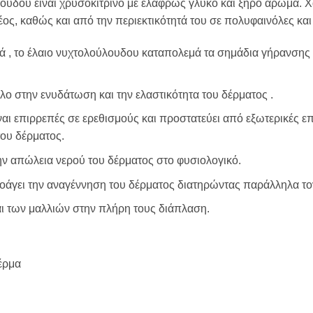
ύλουδου είναι χρυσοκίτρινο με ελαφρώς γλυκό και ξηρό άρωμα.
έος, καθώς και από την περιεκτικότητά του σε πολυφαινόλες και 
κά
, το έλαιο νυχτολούλουδου
καταπολεμά τα σημάδια γήρανσης
λο
στην
ενυδάτωση
και την ελαστικότητα
του δέρματος
.
ναι επιρρεπές σε ερεθισμούς και προστατεύει από εξωτερικές επ
του δέρματος.
ην απώλεια νερού του δέρματος στο φυσιολογικό.
ροάγει την αναγέννηση του δέρματος διατηρώντας παράλληλα τον
αι
των μαλλιών
στην πλήρη
τους
διάπλαση.
έρμα