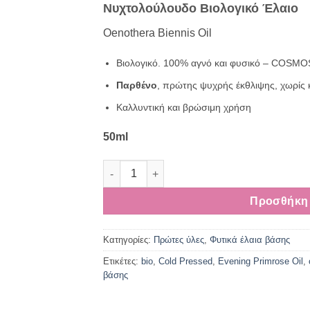
Νυχτολούλουδο Βιολογικό Έλαιο
was:
τιμή
12,00€.
είναι:
Oenothera Biennis Oil
10,90€.
Βιολογικό.
100% αγνό και φυσικό – COSMOS c
Παρθένο
, πρώτης ψυχρής έκθλιψης, χωρίς 
Καλλυντική και βρώσιμη χρήση
50ml
Νυχτολούλουδο Βιολογικό Έλαιο ποσότητα
Προσθήκη 
Κατηγορίες:
Πρώτες ύλες
,
Φυτικά έλαια βάσης
Ετικέτες:
bio
,
Cold Pressed
,
Evening Primrose Oil
,
βάσης