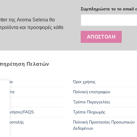
προϊόν
Συμπληρώστε το το email 
έχει
πολλαπλές
tter της Aroma Selena θα
παραλλαγές.
προϊόντα και προσφορές κάθε
Οι
επιλογές
μπορούν
να
επιλεγούν
πηρέτηση Πελατών
στη
σελίδα
του
οινωνία
Όροι χρήσης
προϊόντος
 Είμαστε
Πολιτική επιστροφών
Τρόποι Παραγγελίας
ές ερωτήσεις/FAQS
Τρόποι Πληρωμής
οι Αποστολής
Πολιτική Προστασίας Προσωπικών
Δεδομένων