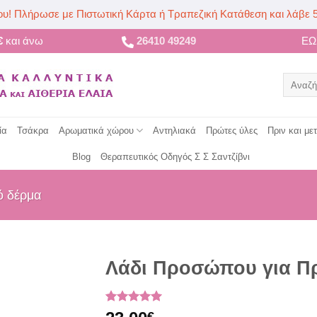
ου! Πλήρωσε με Πιστωτική Κάρτα ή Τραπεζική Κατάθεση και λάβε 
€
και άνω
26410 49249
Ε
Αναζήτ
για:
ία
Τσάκρα
Αρωματικά χώρου
Αντηλιακά
Πρώτες ύλες
Πριν και με
Blog
Θεραπευτικός Οδηγός Σ Σ Σαντζίβνι
ό δέρμα
Λάδι Προσώπου για 
Βαθμολογήθηκε
9
€