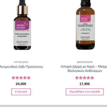
ΠΡΟΣΩΠΟ
ΑΝΘΟΝΕΡΑ
Λιπαρό Δέρμα με Ακμή – Μείγ
Αντιρυτιδικό Λάδι Προσώπου
Βιολογικών Ανθόνερων
Βαθμολογήθηκε
Βαθμολογήθηκε
24,00
€
17,90
€
με
5
από 5
με
5
από 5
Επιλογή
Προσθήκη στο καλάθι
Αυτό
το