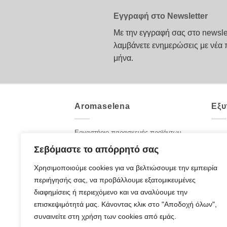
προϊόν
προϊόν
έχει
έχει
Εγγραφή στο Newsletter
πολλαπλές
πολλαπλές
Με την εγγραφή σας στο newsle
παραλλαγές.
παραλλαγές.
λαμβάνετε ενημερώσεις με νέα 
Οι
Οι
μήνα.
επιλογές
επιλογές
μπορούν
μπορούν
να
να
επιλεγούν
επιλεγούν
Aromaselena
Εξυ
στη
στη
σελίδα
σελίδα
του
του
Εργαστήριο παρασκευής προϊόντων
Επικ
αρωματοθεραπείας. Καλλυντικά με
προϊόντος
προϊόντος
Σεβόμαστε το απόρρητό σας
Ποιοι
αιθέρια έλαια και βότανα για πρόσωπο
και σώμα. Φροντίδα με 100% αγνά
Χρησιμοποιούμε cookies για να βελτιώσουμε την εμπειρία
Blog
προϊόντα από τη μητέρα φύση.
περιήγησής σας, να προβάλλουμε εξατομικευμένες
Συχν
ΣΤΟΙΧΕΙΑ ΕΠΙΚΟΙΝΩΝΙΑΣ
διαφημίσεις ή περιεχόμενο και να αναλύουμε την
Παπαφώτη Λ. 5Α
Τρόπ
επισκεψιμότητά μας. Κάνοντας κλικ στο "Αποδοχή όλων",
Αγρίνιο, Τ.Κ. 30131
συναινείτε στη χρήση των cookies από εμάς.
Τηλέφωνο: 2641049249