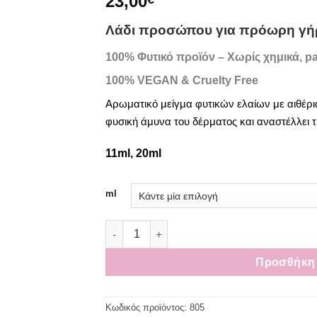
23,00
με
5
από 5
με βάση
Λάδι προσώπου για πρόωρη γ
βαθμολογίες
πελάτη
100% Φυτικό προϊόν – Xωρίς χημικά, p
100% VEGAN & Cruelty Free
Αρωματικό μείγμα φυτικών ελαίων με αιθέρια 
φυσική άμυνα του δέρματος και αναστέλλει 
11ml, 20ml
ml
Λάδι Προσώπου για Πρόωρη Γήρανση ποσ
Προσθήκη 
Κωδικός προϊόντος:
805