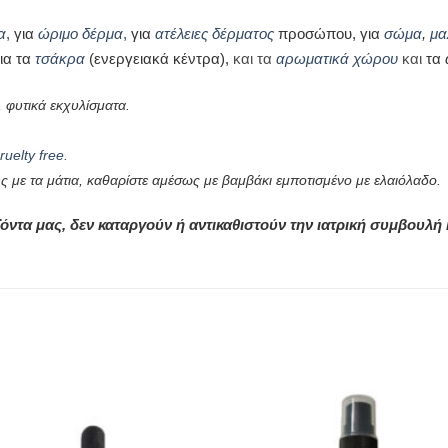
α
,
για
ώριμο δέρμα
,
για
ατέλειες δέρματος
προσώπου, για
σώμα
,
μα
ια τα
τσάκρα
(ενεργειακά κέντρα),
και τα
αρωματικά χώρου
και
τα
, φυτικά εκχυλίσματα.
uelty free.
 με τα μάτια, καθαρίστε αμέσως με βαμβάκι εμποτισμένο με ελαιόλαδο.
οϊόντα μας, δεν καταργούν ή αντικαθιστούν την ιατρική συμβου