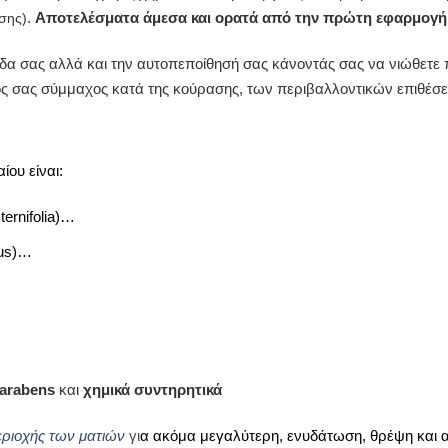
.
Αποτελέσματα άμεσα και ορατά από την πρώτη εφαρμογή
ήσης)
ίδα σας αλλά και την αυτοπεποίθησή σας κάνοντάς σας να νιώθετε π
κός σας σύμμαχος κατά της κούρασης, των περιβαλλοντικών επιθέσε
ίου είναι:
ernifolia)…
cus)…
arabens
και
χημικά συντηρητικά
εριοχής των ματιών
γι
α ακόμα μεγαλύτερη, ενυδάτωση, θρέψη και 