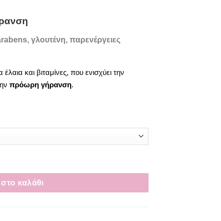
ήρανση
arabens, γλουτένη, παρενέργειες
έλαια και βιταμίνες, που ενισχύει την
την
πρόωρη γήρανση
.
ότητα
στο καλάθι