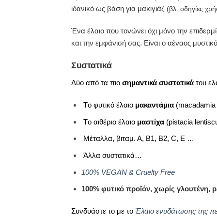
ιδανικό ως βάση για μακιγιάζ
(βλ. οδηγίες χρ
Ένα έλαιο που τονώνει όχι μόνο την επιδερμ
και την εμφάνισή σας. Είναι ο αέναος μυστι
Συστατικά
Δύο από τα πιο
σημαντικά
συστατικά
του ελα
Tο φυτικό έλαιο
μακαντάμια
(macadamia t
Tο αιθέριο έλαιο
μαστίχα
(pistacia lentis
Mέταλλα, βιταμ. Α, Β1, Β2, C, Ε …
Άλλα συστατικά…
100% VEGAN & Cruelty Free
100% φυτικό προϊόν, χ
ωρίς γλουτένη,
p
Συνδυάστε το με το
Έλαιο ενυδάτωσης της π