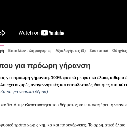
φή
Επιπλέον πληροφορίες
Αξιολογήσεις (9)
Συστατικά
Οδηγίε
που για πρόωρη γήρανση
ας για
πρόωρη γήρανση
.
100% φυτικό
με
φυτικά έλαια
,
αιθέρια 
λλα έχει ισχυρές
αναγεννητικές
και
επουλωτικές
ιδιότητες στα
κύτ
σώπου για νεανικό δέρμα).
ποκαθιστά την
ελαστικότητα
του δέρματος και επαναφέρει τη
νεανι
φυσικό τρόπο χωρίς χημικά και παρενέργειες.
Το αρωματικό έλαιο 