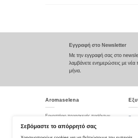
Εγγραφή στο Newsletter
Με την εγγραφή σας στο newsle
λαμβάνετε ενημερώσεις με νέα 
μήνα.
Aromaselena
Εξυ
Εργαστήριο παρασκευής προϊόντων
Επικ
αρωματοθεραπείας. Καλλυντικά με
Σεβόμαστε το απόρρητό σας
Ποιοι
αιθέρια έλαια και βότανα για πρόσωπο
και σώμα. Φροντίδα με 100% αγνά
Χρησιμοποιούμε cookies για να βελτιώσουμε την εμπειρία
Blog