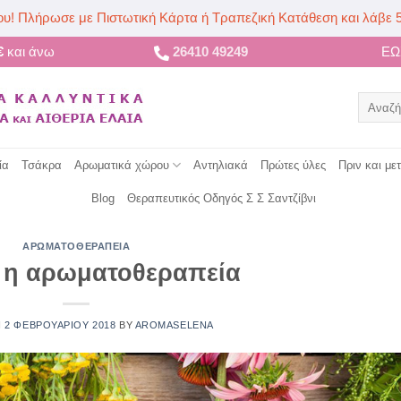
ου! Πλήρωσε με Πιστωτική Κάρτα ή Τραπεζική Κατάθεση και λάβε 
€
και άνω
26410 49249
Ε
Αναζήτ
για:
ία
Τσάκρα
Αρωματικά χώρου
Αντηλιακά
Πρώτες ύλες
Πριν και με
Blog
Θεραπευτικός Οδηγός Σ Σ Σαντζίβνι
ΑΡΩΜΑΤΟΘΕΡΑΠΕΙΑ
αι η αρωματοθεραπεία
N
2 ΦΕΒΡΟΥΑΡΙΟΥ 2018
BY
AROMASELENA