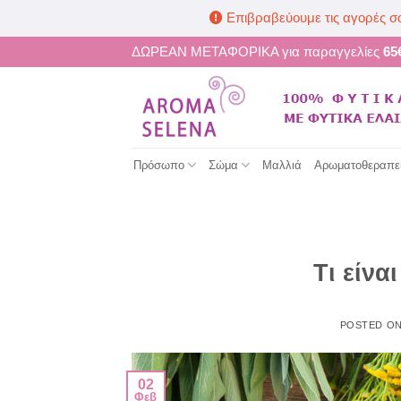
Επιβραβεύουμε τις αγορές σ
Μετάβαση
ΔΩΡΕΑΝ ΜΕΤΑΦΟΡΙΚΑ για παραγγελίες
65
στο
περιεχόμενο
Πρόσωπο
Σώμα
Μαλλιά
Αρωματοθεραπε
Τι είν
POSTED O
02
Φεβ