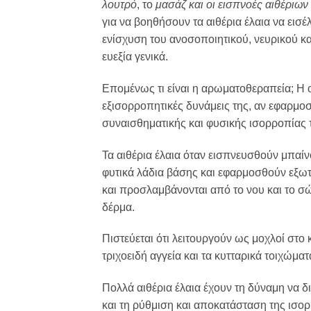
λουτρό
, το
μασάζ και οι εισπνοές αιθέριων
για να βοηθήσουν τα αιθέρια έλαια να ει
ενίσχυση του ανοσοποιητικού, νευρικού κα
ευεξία γενικά.
Επομένως τι είναι η αρωματοθεραπεία; Η ο
εξισορροπητικές δυνάμεις της, αν εφαρμο
συναισθηματικής και φυσικής ισορροπίας 
Τα αιθέρια έλαια όταν εισπνευσθούν μπαί
φυτικά λάδια βάσης και εφαρμοσθούν εξωτε
και προσλαμβάνονται από το νου και το σ
δέρμα.
Πιστεύεται ότι λειτουργούν ως μοχλοί στο
τριχοειδή αγγεία και τα κυτταρικά τοιχώμ
Πολλά αιθέρια έλαια έχουν τη δύναμη να 
και τη ρύθμιση και αποκατάσταση της ισορ