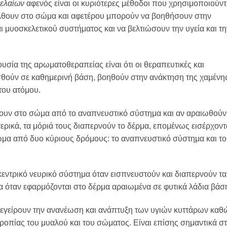
 ελαίων
αφενός είναι οι κυριότερες μέθοδοι που χρησιμοποιούντ
σέλθουν στο σώμα και αφετέρου μπορούν να βοηθήσουν στην
ι μυοσκελετικού συστήματος και να βελτιώσουν την υγεία και τη
υσία της αρωματοθεραπείας είναι ότι οι θεραπευτικές και
σθούν σε καθημερινή βάση, βοηθούν στην ανάκτηση της χαμένη
του ατόμου.
νουν στο σώμα από το αναπνευστικό σύστημα και αν αραιωθούν
ρικά, τα μόριά τους διαπερνούν το δέρμα, επομένως εισέρχοντ
ώμα από δυο κύριους δρόμους: το αναπνευστικό σύστημα και το
 κεντρικό νευρικό σύστημα όταν εισπνευστούν και διαπερνούν τα
ατα όταν εφαρμόζονται στο δέρμα αραιωμένα σε φυτικά λάδια βάσ
διεγείρουν την ανανέωση και ανάπτυξη των υγιών κυττάρων καθ
ροπίας του μυαλού και του σώματος. Είναι επίσης σημαντικά σ