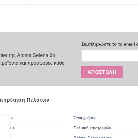
Συμπληρώστε το το email 
tter της Aroma Selena θα
προϊόντα και προσφορές κάθε
πηρέτηση Πελατών
οινωνία
Όροι χρήσης
 Είμαστε
Πολιτική επιστροφών